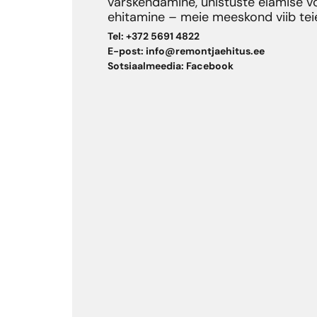
värskendamine, unistuste elamise võ
ehitamine – meie meeskond viib teie 
Tel:
+372 5691 4822
E-post:
info@remontjaehitus.ee
Sotsiaalmeedia:
Facebook