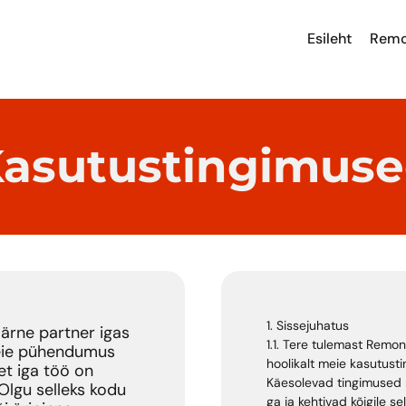
Esileht
Remo
asutustingimus
1. Sissejuhatus
ärne partner igas
1.1. Tere tulemast Remon
Meie pühendumus
hoolikalt meie kasutust
 et iga töö on
Käesolevad tingimused r
 Olgu selleks kodu
ga ja kehtivad kõigile se