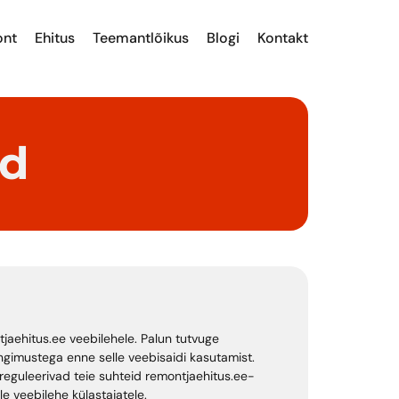
nt
Ehitus
Teemantlõikus
Blogi
Kontakt
ed
tjaehitus.ee veebilehele. Palun tutvuge
ingimustega enne selle veebisaidi kasutamist.
eguleerivad teie suhteid remontjaehitus.ee-
lle veebilehe külastajatele.