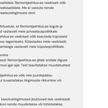
bisaitidele: Remontjaehitus.ee veebisait võib
 veebisaitidele. Me ei vastuta nende
ivaatsustingimuste eest.
Nõustute, et Remontjaehitus.ee kogub ja
d vastavalt meie privaatsuspoliitikale.
ehitus.ee veebisait võib kasutada küpsiseid
e tagamiseks. Külastades meie veebisaiti,
amisega vastavalt meie küpsisepoliitikale.
amine
sed: Remontjaehitus.ee jätab endale õiguse
musi igal ajal. Teid teavitatakse muudatustest
jaehitus.ee võib teie juurdepääsu
ui tuvastatakse tingimuste rikkumine või
ad kasutustingimused jõustuvad teie veebisaidi
 kuni nende muudetakse või tühistatakse.