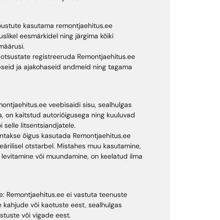
Nõustute kasutama remontjaehitus.ee
likel eesmärkidel ning järgima kõiki
määrusi.
i otsustate registreeruda Remontjaehitus.ee
äpseid ja ajakohaseid andmeid ning tagama
emontjaehitus.ee veebisaidi sisu, sealhulgas
ika, on kaitstud autoriõigusega ning kuuluvad
selle litsentsiandjatele.
 antakse õigus kasutada Remontjaehitus.ee
itteärilisel otstarbel. Mistahes muu kasutamine,
 levitamine või muundamine, on keelatud ilma
e: Remontjaehitus.ee ei vastuta teenuste
 kahjude või kaotuste eest, sealhulgas
tuste või vigade eest.