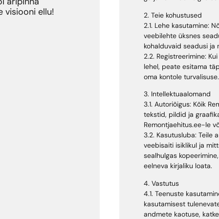
i äripinna
visiooni ellu!
2. Teie kohustused
2.1. Lehe kasutamine: 
veebilehte üksnes seadus
kohalduvaid seadusi ja 
2.2. Registreerimine: Ku
lehel, peate esitama t
oma kontole turvalisuse.
3. Intellektuaalomand
3.1. Autoriõigus: Kõik R
tekstid, pildid ja graaf
Remontjaehitus.ee-le või 
3.2. Kasutusluba: Teile
veebisaiti isiklikul ja m
sealhulgas kopeerimine,
eelneva kirjaliku loata.
4. Vastutus
4.1. Teenuste kasutamin
kasutamisest tulenevate
andmete kaotuse, katkes