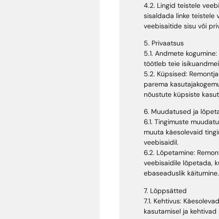
4.2. Lingid teistele vee
sisaldada linke teistele
veebisaitide sisu või pr
5. Privaatsus
5.1. Andmete kogumine: 
töötleb teie isikuandmei
5.2. Küpsised: Remontja
parema kasutajakogemus
nõustute küpsiste kasut
6. Muudatused ja lõpet
6.1. Tingimuste muudatu
muuta käesolevaid tingi
veebisaidil.
6.2. Lõpetamine: Remont
veebisaidile lõpetada, k
ebaseaduslik käitumine.
7. Lõppsätted
7.1. Kehtivus: Käesolev
kasutamisel ja kehtivad